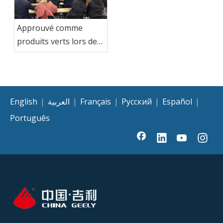
Approuvé comme
produits verts lors de
l'inspection nationale
de la qualité
English
|
العربية
|
Français
|
Pусский
|
Español
|
Português