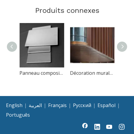
Produits connexes
Panneau composite de revêtement mural en acier inoxydable
Décoration murale en panneau composite de cuivre
English
|
العربية
|
Français
|
Pусский
|
Español
|
Português