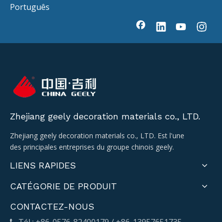
Português
vous aider à prendre la bonne décision.
Vous découvrirez les performances de
chaque matériau et comment choisir
en fonction des besoins de votre
projet. Apprenez-en plus sur nos
produits chez GEELY.
Zhejiang geely decoration materials co., LTD.
Zhejiang geely decoration materials co., LTD. Est l'une
des principales entreprises du groupe chinois geely.
LIENS RAPIDES
CATÉGORIE DE PRODUIT
CONTACTEZ-NOUS
Tél : +86-0576-82400179 / +86-13957651735
