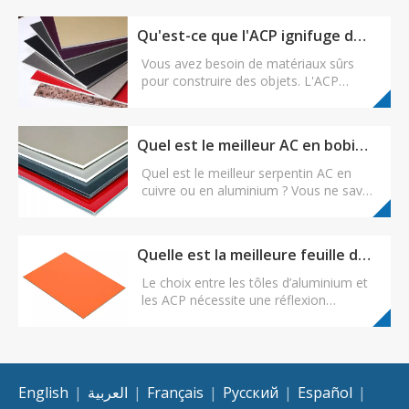
Qu'est-ce que l'ACP ignifuge de qualité B1 ?
Vous avez besoin de matériaux sûrs
pour construire des objets. L'ACP
ignifuge de qualité B1 est un bon choix.
Il ne prend pas feu facilement et aide à
empêcher la propagation du feu. Ce
Quel est le meilleur AC en bobine de cuivre ou d'aluminium ?
panneau suit les règles de sécurité
mondiales. Il possède un noyau en
Quel est le meilleur serpentin AC en
polyéthylène ignifuge et des produits
cuivre ou en aluminium ? Vous ne savez
chimiques spéciaux.
pas si vous devez choisir des serpentins
en cuivre ou en aluminium pour votre
système de climatisation ? Le matériau
Quelle est la meilleure feuille d’aluminium ou panneau composite en aluminium ?
de la bobine affecte considérablement
les performances et l’efficacité de votre
Le choix entre les tôles d’aluminium et
climatiseur.
les ACP​ nécessite une réflexion
approfondie. Le coût, la durabilité et la
sécurité incendie sont des facteurs clés.
Les deux matériaux offrent des
avantages uniques, adaptés à
différentes applications. Dans cet
English
|
العربية
|
Français
|
Pусский
|
Español
|
article, nous les comparerons pour